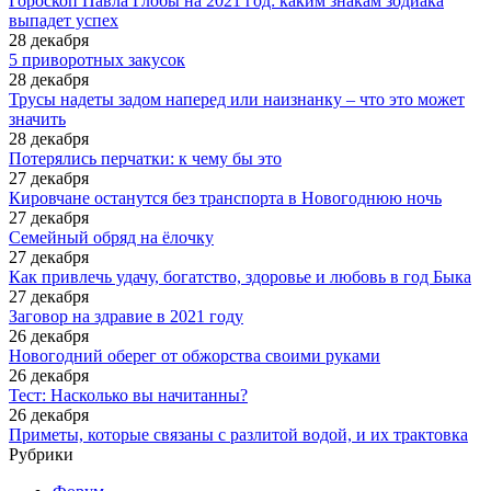
Гороскоп Павла Глобы на 2021 год: каким знакам зодиака
выпадет успех
28 декабря
5 приворотных закусок
28 декабря
Трусы надеты задом наперед или наизнанку – что это может
значить
28 декабря
Потерялись перчатки: к чему бы это
27 декабря
Кировчане останутся без транспорта в Новогоднюю ночь
27 декабря
Семейный обряд на ёлочку
27 декабря
Как привлечь удачу, богатство, здоровье и любовь в год Быка
27 декабря
Заговор на здравие в 2021 году
26 декабря
Новогодний оберег от обжорства своими руками
26 декабря
Тест: ​​Насколько вы начитанны?
26 декабря
Приметы, которые связаны с разлитой водой, и их трактовка
Рубрики