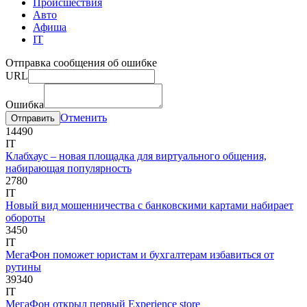
Происшествия
Авто
Афиша
IT
Отправка сообщения об ошибке
URL
Ошибка
Отменить
1449
0
IT
Клабхаус – новая площадка для виртуального общения,
набирающая популярность
278
0
IT
Новый вид мошенничества с банковскими картами набирает
обороты
345
0
IT
МегаФон поможет юристам и бухгалтерам избавиться от
рутины
3934
0
IT
МегаФон открыл первый Experience store