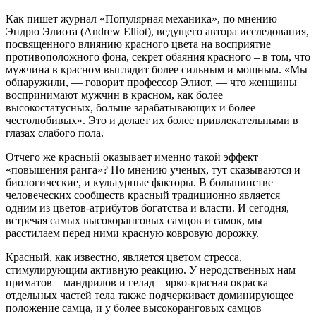
Как пишет журнал «Популярная механика», по мнению
Эндрю Элиота (Andrew Elliot), ведущего автора исследования,
посвященного влиянию красного цвета на восприятие
противоположного фона, секрет обаяния красного – в том, что
мужчина в красном выглядит более сильным и мощным. «Мы
обнаружили, — говорит профессор Элиот, — что женщины
воспринимают мужчин в красном, как более
высокостатусных, больше зарабатывающих и более
честолюбивых». Это и делает их более привлекательными в
глазах слабого пола.
Отчего же красный оказывает именно такой эффект
«повышения ранга»? По мнению ученых, тут сказываются и
биологические, и культурные факторы. В большинстве
человеческих сообществ красный традиционно является
одним из цветов-атрибутов богатства и власти. И сегодня,
встречая самых высокоранговых самцов и самок, мы
расстилаем перед ними красную ковровую дорожку.
Красный, как известно, является цветом стресса,
стимулирующим активную реакцию. У неродственных нам
приматов – мандрилов и гелад – ярко-красная окраска
отдельных частей тела также подчеркивает доминирующее
положение самца, и у более высокоранговых самцов