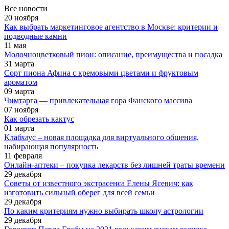
Все новости
20 ноября
Как выбрать маркетинговое агентство в Москве: критерии и
подводные камни
11 мая
Молочноцветковый пион: описание, преимущества и посадка
31 марта
Сорт пиона Афина с кремовыми цветами и фруктовым
ароматом
09 марта
Чимтарга — привлекательная гора Фанского массива
07 ноября
Как обрезать кактус
01 марта
Клабхаус – новая площадка для виртуального общения,
набирающая популярность
11 февраля
Онлайн-аптеки – покупка лекарств без лишней траты времени
29 декабря
Советы от известного экстрасенса Елены Ясевич: как
изготовить сильный оберег для всей семьи
29 декабря
По каким критериям нужно выбирать школу астрологии
29 декабря