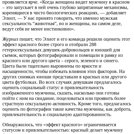
проявляется ярче. «Когда женщина видит мужчину в красном
– это запускает в ней очень глубоко запрятанные механизмы,
коренящиеся в чисто биологических реакциях, — добавляет
Элиот, — У нас принято говорить, что именно мужская
сексуальность “животная”, но и женщины, на самом деле,
ведут себя не менее инстинкивно».
Журнал пишет, что Элиот и его команда решили оценить этот
эффект красного более строго и отобрали 288
гетеросексуальных девушек-добровольцев и юношей для
съемок, которых фотографировали и помещали в рамку из
красного или другого цвета – серого, зеленого и синего.
Цвета были тщательно выровнены по яркости и
насыщенности, чтобы избежать влияния этих факторов. На
других снимках юноши представали в красных или другого
цвета футболках. Во всех случаях девушкам предлагалось
оценить социальный статус и привлекательность
изображенного мужчины, сказать, насколько они готовы
пойти с ним на свидание, поцеловаться или проявить более
страстную сексуальную активность. Кроме того, предлагалось
оценить по фотографии такие качества мужчины, как доброта,
привлекательность и социальную адаптированность.
Обнаружилось, что «эффект красного» ограничивается
статусом и привлекательностью: красный делает мужчину