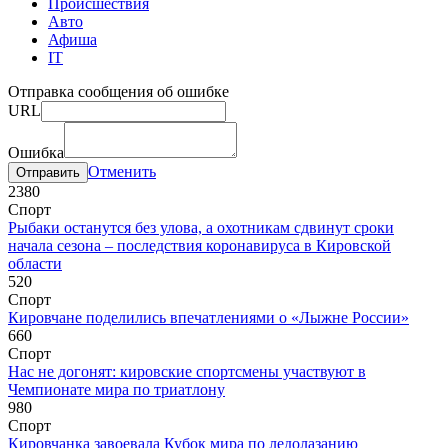
Происшествия
Авто
Афиша
IT
Отправка сообщения об ошибке
URL
Ошибка
Отменить
238
0
Спорт
Рыбаки останутся без улова, а охотникам сдвинут сроки
начала сезона – последствия коронавируса в Кировской
области
52
0
Спорт
Кировчане поделились впечатлениями о «Лыжне России»
66
0
Спорт
Нас не догонят: кировские спортсмены участвуют в
Чемпионате мира по триатлону
98
0
Спорт
Кировчанка завоевала Кубок мира по ледолазанию