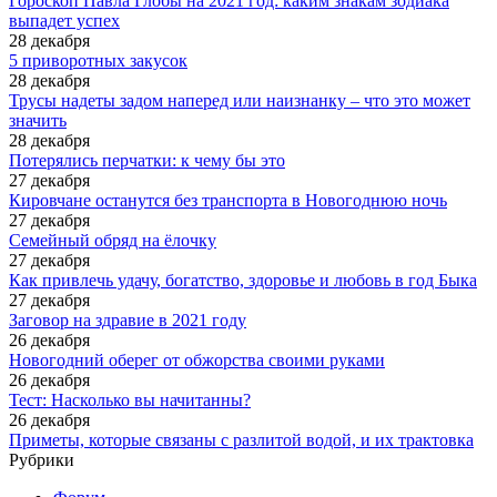
Гороскоп Павла Глобы на 2021 год: каким знакам зодиака
выпадет успех
28 декабря
5 приворотных закусок
28 декабря
Трусы надеты задом наперед или наизнанку – что это может
значить
28 декабря
Потерялись перчатки: к чему бы это
27 декабря
Кировчане останутся без транспорта в Новогоднюю ночь
27 декабря
Семейный обряд на ёлочку
27 декабря
Как привлечь удачу, богатство, здоровье и любовь в год Быка
27 декабря
Заговор на здравие в 2021 году
26 декабря
Новогодний оберег от обжорства своими руками
26 декабря
Тест: ​​Насколько вы начитанны?
26 декабря
Приметы, которые связаны с разлитой водой, и их трактовка
Рубрики