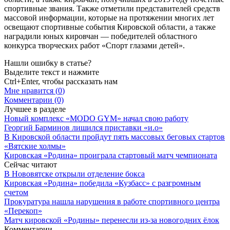
спортивные звания. Также отметили представителей средств
массовой информации, которые на протяжении многих лет
освещают спортивные события Кировской области, а также
наградили юных кировчан — победителей областного
конкурса творческих работ «Спорт глазами детей».
Нашли ошибку в статье?
Выделите текст и нажмите
Ctrl+Enter, чтобы рассказать нам
Мне нравится (
0
)
Комментарии (0)
Лучшее в разделе
Новый комплекс «MODO GYM» начал свою работу
Георгий Барминов лишился приставки «и.о»
В Кировской области пройдут пять массовых беговых стартов
«Вятские холмы»
Кировская «Родина» проиграла стартовый матч чемпионата
Сейчас читают
В Нововятске открыли отделение бокса
Кировская «Родина» победила «Кузбасс» с разгромным
счетом
Прокуратура нашла нарушения в работе спортивного центра
«Перекоп»
Матч кировской «Родины» перенесли из-за новогодних ёлок
Комментарии