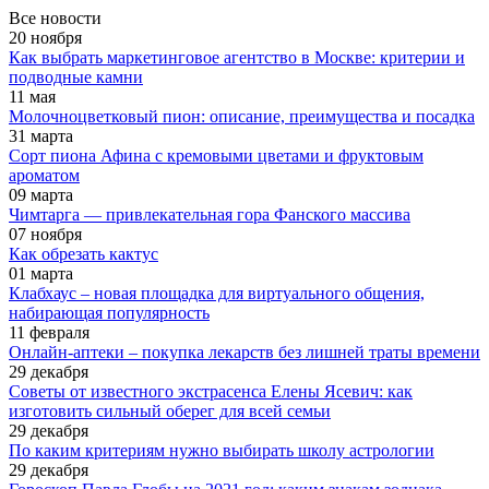
Все новости
20 ноября
Как выбрать маркетинговое агентство в Москве: критерии и
подводные камни
11 мая
Молочноцветковый пион: описание, преимущества и посадка
31 марта
Сорт пиона Афина с кремовыми цветами и фруктовым
ароматом
09 марта
Чимтарга — привлекательная гора Фанского массива
07 ноября
Как обрезать кактус
01 марта
Клабхаус – новая площадка для виртуального общения,
набирающая популярность
11 февраля
Онлайн-аптеки – покупка лекарств без лишней траты времени
29 декабря
Советы от известного экстрасенса Елены Ясевич: как
изготовить сильный оберег для всей семьи
29 декабря
По каким критериям нужно выбирать школу астрологии
29 декабря