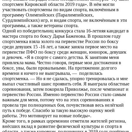
спортсмен Кировской области 2019 года». В нём могли
участвовать спортсмены по видам спорта, включённым в
программу Олимпийских (Паралимпийских,
Сурдлимпийских) игр, и видам спорта, не включённым в эти
программы, а также ветераны спорта.
Одной из победительниц конкурса стала 16-летняя кандидат в
мастера спорта по боксу Дарья Баженова. В прошлом году
спортсменка взяла золото на первенстве России по боксу
среди девушек 15 -16 лет, а также заняла первое место на
первенстве ПФО по боксу среди женщин, юниорок, девушек
и девочек. «Я в спорте с самого детства. К занятиям меня
привлекла мама. Честно говоря, первые мои достижения в
боксе, увы, были провальными. На протяжении долгого
времени я ничего не выигрывала, — поделилась
спортсменка. — Но я не сдалась, упорно тренировалась и мне
выпал счастливый шанс проявить себя. Я выиграла областные
соревнования, затем покорила Приволжье, после чемпионат и
первенство России. Именно первенство России стало самым
важным для меня, потому что на этих соревнованиях я
провела три полноценных боя, почувствовав весь нелёгкий
путь к победе. Спасибо за такую высокую оценку моей
работы. Это мотивирует на новые победы».
Кроме того, в рамках церемонии отметили жителей региона,
внёсших вклад в развитие физической культуры и спорта в
области, а также кировчан, получивших в 2019 году почётные