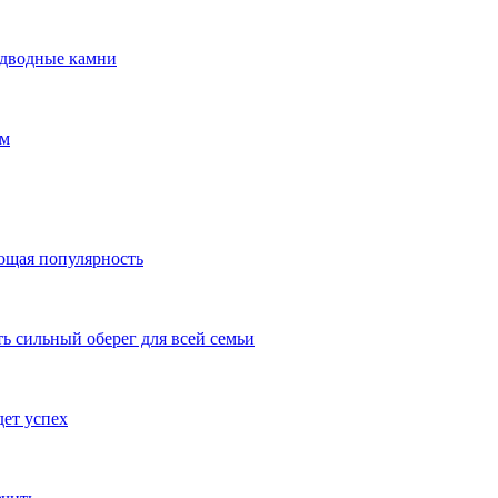
одводные камни
ом
ающая популярность
ть сильный оберег для всей семьи
дет успех