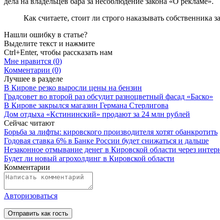
дела на владельцев бара за несоблюдение закона «О рекламе».
Как считаете, стоит ли строго наказывать собственника 
Нашли ошибку в статье?
Выделите текст и нажмите
Ctrl+Enter, чтобы рассказать нам
Мне нравится (
0
)
Комментарии (0)
Лучшее в разделе
В Кирове резко выросли цены на бензин
Градсовет во второй раз обсудит разноцветный фасад «Баско»
В Кирове закрылся магазин Германа Стерлигова
Дом отдыха «Кстининский» продают за 24 млн рублей
Сейчас читают
Борьба за лифты: кировского производителя хотят обанкротить
Годовая ставка 6% в Банке России будет снижаться и дальше
Незаконное отмывание денег в Кировской области через интер
Будет ли новый агрохолдинг в Кировской области
Комментарии
Авторизоваться