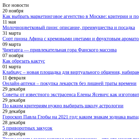
Все новости
20 ноября
Как выбрать маркетинговое агентство в Москве: критерии и п
11 мая
Молочноцветковый пион: описание, преимущества и посадка
31 марта
Сорт пиона Афина с кремовыми цветами и фруктовым аромат
09 марта
Чимтарга — привлекательная гора Фанского массива
07 ноября
Как обрезать кактус
01 марта
Клабхаус – новая площадка для виртуального общения, набир
11 февраля
Онлайн-аптеки – покупка лекарств без лишней траты времени
29 декабря
Советы от известного экстрасенса Елены Ясевич: как изготови
29 декабря
По каким критериям нужно выбирать школу астрологии
29 декабря
Гороскоп Павла Глобы на 2021 год: каким знакам зодиака выпа
28 декабря
5 приворотных закусок
28 декабря