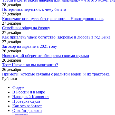
Трусы надеты задом наперед или наизнанку – что это может зн
28 декабря
Потерялись перчатки: к чему бы это
27 декабря
Кировчане останутся без транспорта в Новогоднюю ночь
27 декабря
Семейный обряд на ёлочку
27 декабря
Как привлечь удачу, богатство, здоровье и любовь в год Быка
27 декабря
Заговор на здравие в 2021 году
26 декабря
Новогодний оберег от обжорства своими руками
26 декабря
Тест: ​​Насколько вы начитанны?
26 декабря
Приметы, которые связаны с разлитой водой, и их трактовка
Рубрики
Форум
В России и в мире
Народный Кировнет
Проверка слуха
Как это работает
Онлайн-диалоги