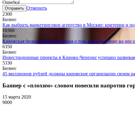
Ошибка
Отменить
230
0
Бизнес
Как выбрать маркетинговое агентство в Москве: критерии и п
1036
0
Бизнес
Кировская бизнесвумен сообщила о том, какое влияние на нее 
635
0
Бизнес
Инвестиционные проекты в Кирово-Чепецке успешно развива
533
0
Бизнес
45 миллионов рублей должны кировские организации своим р
Баннер с «плохим» словом повесили напротив го
15 марта 2020
900
0