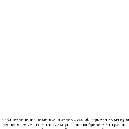
Собственник после многочисленных жалоб горожан вывеску все
неприемлемым, а некоторые кировчане одобрили место располо