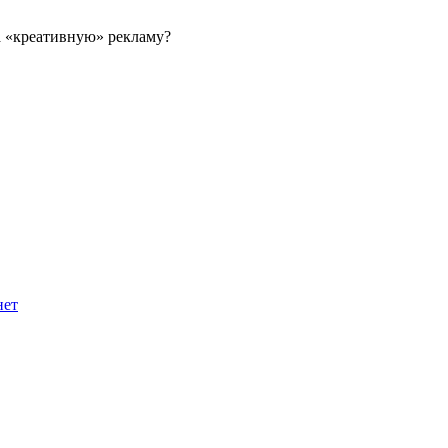
за «креативную» рекламу?
нет