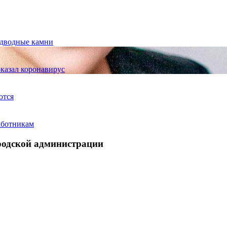
одводные камни
оказал коронавирус
ются
аботникам
родской администрации