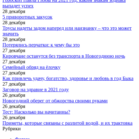
Гороскоп Павла Глобы на 2021 год: каким знакам зодиака
выпадет успех
28 декабря
5 приворотных закусок
28 декабря
Трусы надеты задом наперед или наизнанку – что это может
значить
28 декабря
Потерялись перчатки: к чему бы это
27 декабря
Кировчане останутся без транспорта в Новогоднюю ночь
27 декабря
Семейный обряд на ёлочку
27 декабря
Как привлечь удачу, богатство, здоровье и любовь в год Быка
27 декабря
Заговор на здравие в 2021 году
26 декабря
Новогодний оберег от обжорства своими руками
26 декабря
Тест: ​​Насколько вы начитанны?
26 декабря
Приметы, которые связаны с разлитой водой, и их трактовка
Рубрики