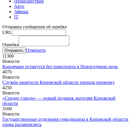
Происшествия
Авто
Афиша
IT
Отправка сообщения об ошибке
URL
Ошибка
Отменить
1130
0
Новости
Кировчане останутся без транспорта в Новогоднюю ночь
407
0
Новости
Служба занятости Кировской области прошла проверку
425
0
Новости
«Сердце города» — новый подарок жителям Кировской
области
316
0
Новости
Государственные отделения гемодиализа в Кировской области
снова расширились