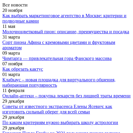
Все новости
20 ноября
Как выбрать маркетинговое агентство в Москве: критерии и
подводные камни
11 мая
Молочноцветковый пион: описание, преимущества и посадка
31 марта
Сорт пиона Афина с кремовыми цветами и фруктовым
ароматом
09 марта
Чимтарга — привлекательная гора Фанского массива
07 ноября
Как обрезать кактус
01 марта
Клабхаус – новая площадка для виртуального общения,
набирающая популярность
11 февраля
Онлайн-аптеки – покупка лекарств без лишней траты времени
29 декабря
Советы от известного экстрасенса Елены Ясевич: как
изготовить сильный оберег для всей семьи
29 декабря
По каким критериям нужно выбирать школу астрологии
29 декабря